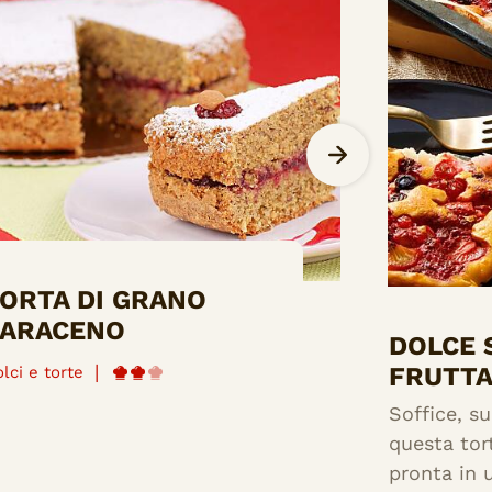
ORTA DI GRANO
ARACENO
DOLCE 
FRUTT
|
lci e torte
Soffice, s
questa tort
pronta in 