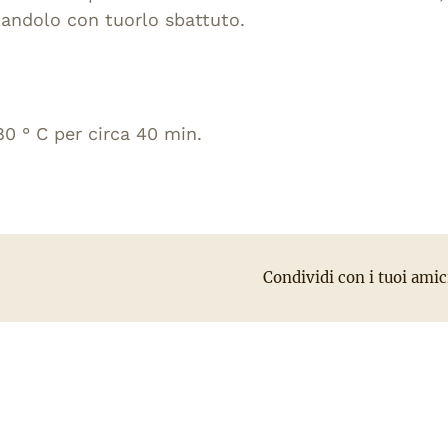
landolo con tuorlo sbattuto.
80 ° C per circa 40 min.
Condividi con i tuoi amic