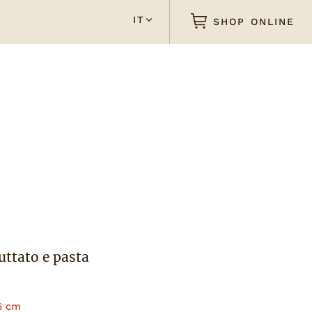
IT
SHOP ONLINE
uttato e pasta
26 cm