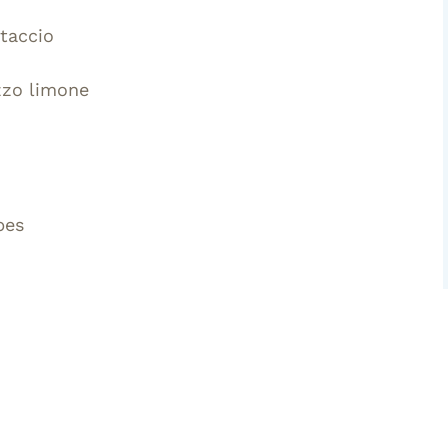
etaccio
zzo limone
bes