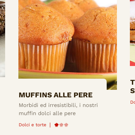
T
S
MUFFINS ALLE PERE
Do
Morbidi ed irresistibili, i nostri
muffin dolci alle pere
|
Dolci e torte