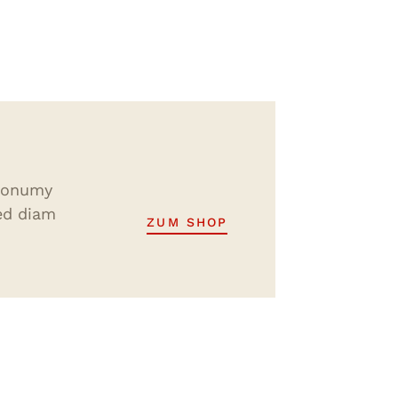
 nonumy
ed diam
ZUM SHOP