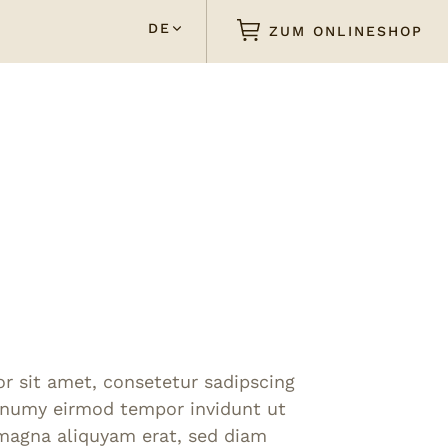
DE
ZUM ONLINESHOP
r sit amet, consetetur sadipscing
nonumy eirmod tempor invidunt ut
 magna aliquyam erat, sed diam