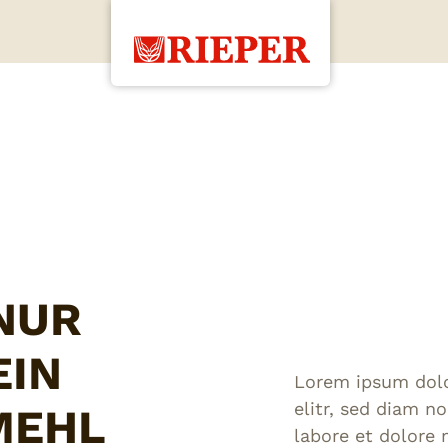
NUR
EIN
Lorem ipsum dolo
elitr, sed diam 
MEHL
labore et dolore