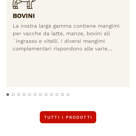
BOVINI
La nostra larga gamma contiene mangimi
per vacche da latte, manze, bovini all
´ingrasso e vitelli. I diversi mangimi
complementari rispondono alle varie
esigenze produttive. Oltre a prodotti
speciali proponiamo mangimi per la
produzione di TRENTINGRANA, prodotti
biologici e prodotti personalizzati.
TUTTI I PRODOTTI