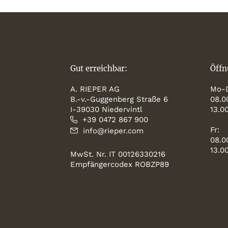
Gut erreichbar:
Öffn
A. RIEPER AG
Mo-
B.-v.-Guggenberg Straße 6
08.0
I-39030 Niedervintl
13.0
+39 0472 867 900
Fr:
info@rieper.com
08.0
13.0
MwSt. Nr. IT 00126330216
Empfängercodex ROBZP89