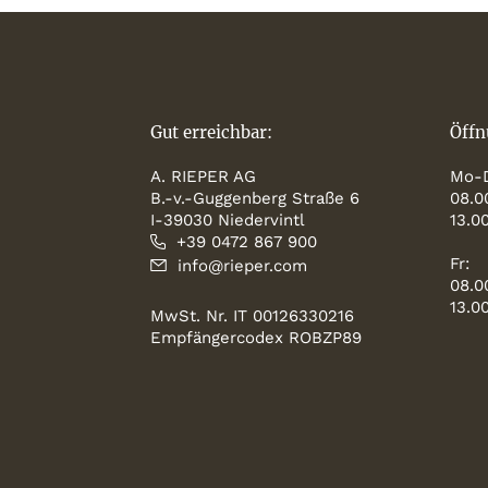
Gut erreichbar:
Öffn
A. RIEPER AG
Mo-
B.-v.-Guggenberg Straße 6
08.0
I-39030 Niedervintl
13.0
+39 0472 867 900
Fr:
info@rieper.com
08.0
13.0
MwSt. Nr. IT 00126330216
Empfängercodex ROBZP89