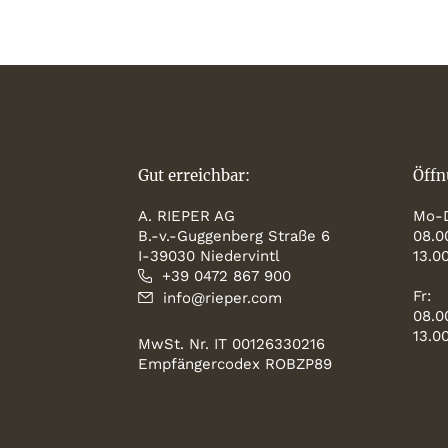
Gut erreichbar:
Öffn
A. RIEPER AG
Mo-
B.-v.-Guggenberg Straße 6
08.0
I-39030 Niedervintl
13.0
+39 0472 867 900
Fr:
info@rieper.com
08.0
13.0
MwSt. Nr. IT 00126330216
Empfängercodex ROBZP89