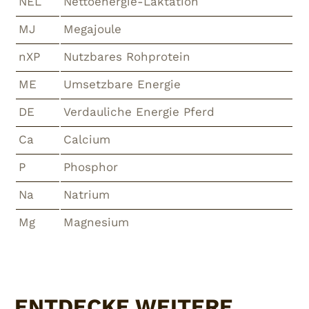
NEL
Nettoenergie-Laktation
MJ
Megajoule
nXP
Nutzbares Rohprotein
ME
Umsetzbare Energie
DE
Verdauliche Energie Pferd
Ca
Calcium
P
Phosphor
Na
Natrium
Mg
Magnesium
ENTDECKE WEITERE