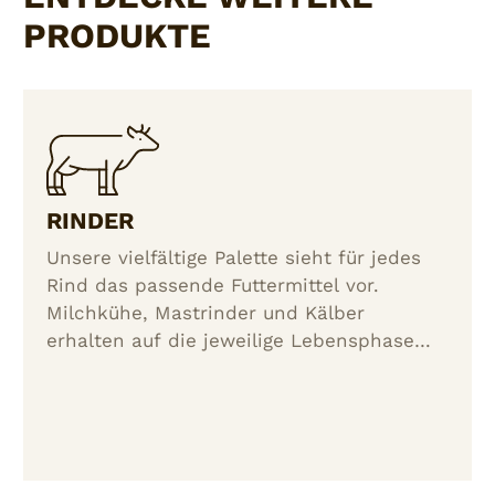
PRODUKTE
RINDER
Unsere vielfältige Palette sieht für jedes
Rind das passende Futtermittel vor.
Milchkühe, Mastrinder und Kälber
erhalten auf die jeweilige Lebensphase
und Leistung abgestimmtes Futter.
Zusätzlich zu den Standardprodukten
bietet RIEPER Sondermischungen für den
speziellen Bedarf, Futter für die
Produktion von TRENTINGRANA und